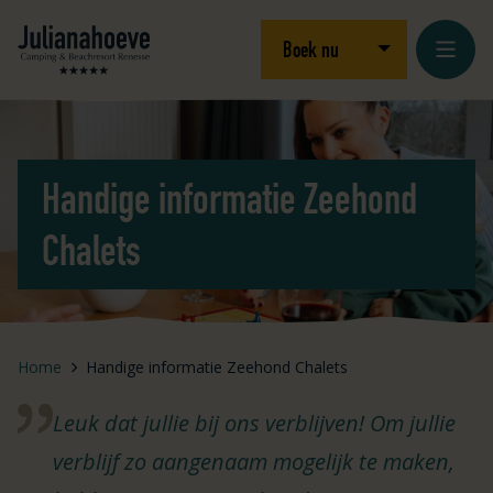
Ga naar inhoud
Logo Julianahoeve
Open/sluit drop
Boek nu
Handige informatie Zeehond
Chalets
Home
Handige informatie Zeehond Chalets
Leuk dat jullie bij ons verblijven! Om jullie
verblijf zo aangenaam mogelijk te maken,