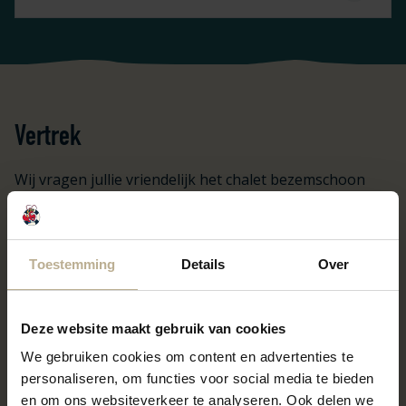
Vertrek
Wij vragen jullie vriendelijk het chalet bezemschoon
achter te laten en alle prullenbakken te legen. Het afval
kunnen jullie kwijt in de milieustraat.
Handdoeken- en lakenpakketten
Toestemming
Details
Over
Als jullie handdoeken en/-of lakenpakketten hebben
gehuurd, willen jullie dan bij vertrek de bedden afhalen
Deze website maakt gebruik van cookies
en alles verzamelen in de badkamer? Als het
beddengoed na vertrek niet is afgehaald wordt er €
We gebruiken cookies om content en advertenties te
personaliseren, om functies voor social media te bieden
10,00 in rekening gebracht.
en om ons websiteverkeer te analyseren. Ook delen we