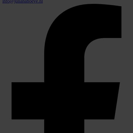
info@julianahoeve.nl