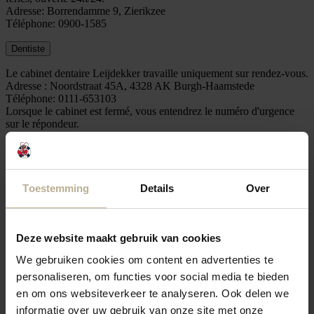
Adresse: Borrendamme 9, Zierikzee
Téléphone: 0900-1585
Dentiste
Le cabinet dentaire Leijdekker travaille uniquement sur rendez-vous.
Adresse : Noordstraat 45A, 4328 AK Burgh-Haamstede
Téléphone: 0111-653103
Lorsque le cabinet est fermé, vous entendrez le numéro d'urgence
sur le répondeur.
Police de Zélande
Adresse: Kerkhof 5, Zierikzee
Téléphone: 0900-8844
Toestemming
Details
Over
Les déclarations de vol peuvent être faites à la mairie de Zierikzee.
Adresse: Laan van Sint Hilaire 2, Zierikzee
Téléphone: 0111-452000
Deze website maakt gebruik van cookies
We gebruiken cookies om content en advertenties te
Départ
personaliseren, om functies voor social media te bieden
en om ons websiteverkeer te analyseren. Ook delen we
Nous vous demandons aimablement de laisser le chalet propre
informatie over uw gebruik van onze site met onze