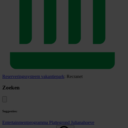
Reserveringssysteem vakantiepark
: Recranet
Zoeken
Suggesties:
Entertainmentprogramma
Plattegrond Julianahoeve