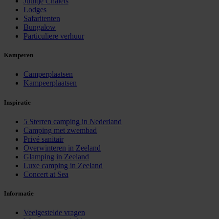
Juultje Chalets
Lodges
Safaritenten
Bungalow
Particuliere verhuur
Kamperen
Camperplaatsen
Kampeerplaatsen
Inspiratie
5 Sterren camping in Nederland
Camping met zwembad
Privé sanitair
Overwinteren in Zeeland
Glamping in Zeeland
Luxe camping in Zeeland
Concert at Sea
Informatie
Veelgestelde vragen