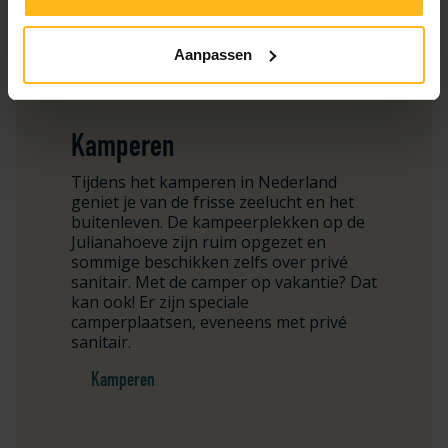
Aanpassen
Kamperen
Tijdens het kamperen in Nederland
geniet je van de frisse zeelucht en het
buitenleven. De kampeerplekken op de
Julianahoeve zijn ruim opgezet en
sommige beschikken zelfs over privé
sanitair. Met de camper op vakantie? Dat
kan ook! Er zijn speciale
camperplaatsen, eveneens met privé
sanitair.
Kamperen