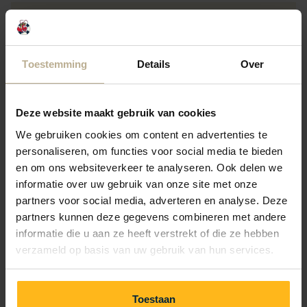
Toestemming
Details
Over
Verhuur
Een huisje huren in Nederland? Goed
idee! De Julianahoeve in Renesse biedt
Deze website maakt gebruik van cookies
diverse accommodaties vlak bij het
We gebruiken cookies om content en advertenties te
strand. Van bungalows en chalets tot
safaritenten. De vakantiehuisjes zijn
personaliseren, om functies voor social media te bieden
geschikt voor zowel gezinnen met
en om ons websiteverkeer te analyseren. Ook delen we
kinderen als stelletjes.
informatie over uw gebruik van onze site met onze
partners voor social media, adverteren en analyse. Deze
Verhuur
partners kunnen deze gegevens combineren met andere
informatie die u aan ze heeft verstrekt of die ze hebben
verzameld op basis van uw gebruik van hun services.
Toestaan