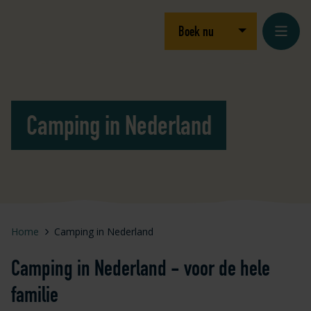
Ga naar inhoud
Logo Julianahoeve
Open/sluit drop
Boek nu
Camping in Nederland
Home
Camping in Nederland
Camping in Nederland - voor de hele
familie