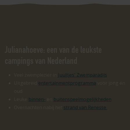
Julianahoeve: een van de leukste
campings van Nederland
Veel zwemplezier in
Juultjes' Zwemparadijs
Uitgebreid
entertainmentprogramma
voor jong én
oud
Leuke
binnen-
en
buitenspeelmogelijkheden
Overnachten nabij het
strand van Renesse