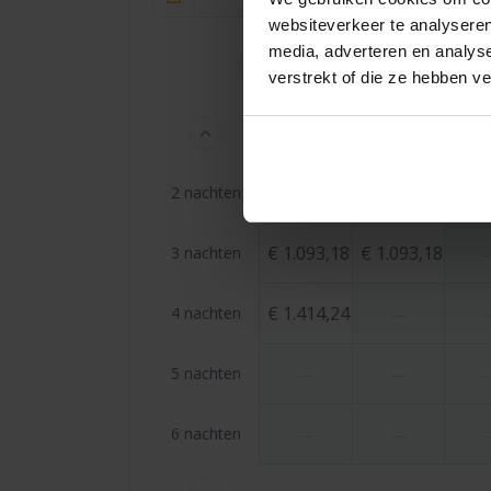
websiteverkeer te analyseren
media, adverteren en analys
Vorige
verstrekt of die ze hebben v
ma 31 aug.
di 1 sep.
wo 2
€ 772,12
€ 772,12
€ 77
2 nachten
€ 1.093,18
€ 1.093,18
3 nachten
€ 1.414,24
4 nachten
—
5 nachten
—
—
6 nachten
—
—