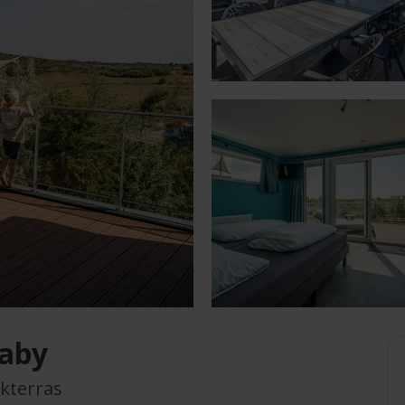
baby
kterras