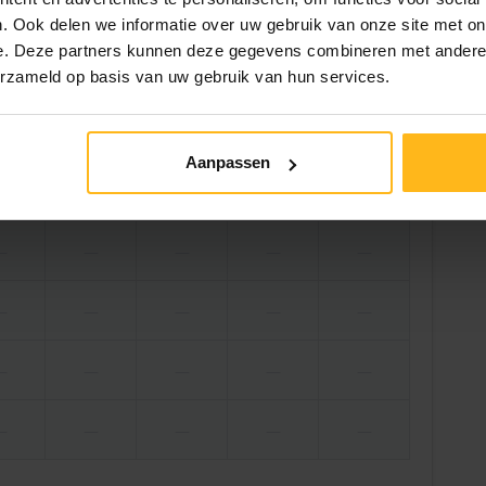
. Ook delen we informatie over uw gebruik van onze site met on
e. Deze partners kunnen deze gegevens combineren met andere i
Volgende
erzameld op basis van uw gebruik van hun services.
 sep.
do 3 sep.
vr 4 sep.
za 5 sep.
zo 6 sep.
Aanpassen
2,12
—
—
—
—
—
—
—
—
—
—
—
—
—
—
—
—
—
—
—
—
—
—
—
—