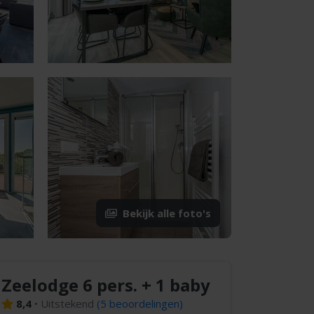
Bekijk alle foto's
Zeelodge 6 pers. + 1 baby
8,4
•
Uitstekend
(
5 beoordelingen
)