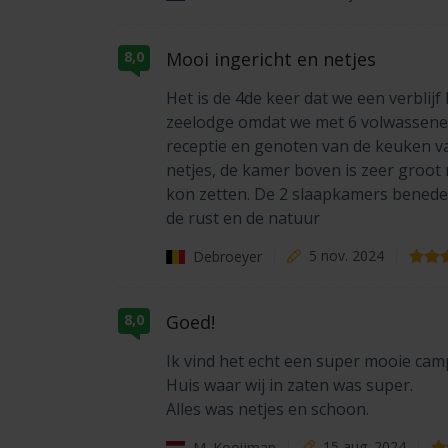
Mooi ingericht en netjes
8,0
Het is de 4de keer dat we een verblij
zeelodge omdat we met 6 volwassenen 
receptie en genoten van de keuken va
netjes, de kamer boven is zeer groot
kon zetten. De 2 slaapkamers beneden
de rust en de natuur
Debroeyer
5 nov. 2024
Goed!
8,0
Ik vind het echt een super mooie cam
Huis waar wij in zaten was super.
Alles was netjes en schoon.
M. Kooijman
15 aug. 2024