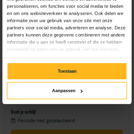
7
8
9
10
11
12
13
personaliseren, om functies voor social media te bieden
en om ons websiteverkeer te analyseren. Ook delen we
14
15
16
17
18
19
20
informatie over uw gebruik van onze site met onze
partners voor social media, adverteren en analyse. Deze
21
22
23
24
25
26
27
partners kunnen deze gegevens combineren met andere
informatie die u aan ze heeft verstrekt of die ze hebben
28
29
30
verzameld op basis van uw gebruik van hun services.
Toestaan
Aanpassen
Valk 1642
Boek je verblijf
Periode niet geselecteerd