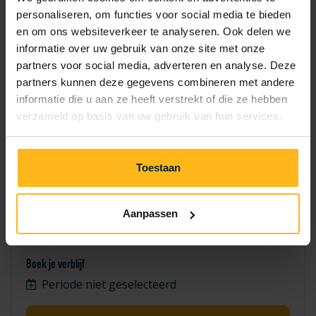
7
8
9
10
11
12
13
personaliseren, om functies voor social media te bieden
en om ons websiteverkeer te analyseren. Ook delen we
14
15
16
17
18
19
20
informatie over uw gebruik van onze site met onze
partners voor social media, adverteren en analyse. Deze
21
22
23
24
25
26
27
partners kunnen deze gegevens combineren met andere
informatie die u aan ze heeft verstrekt of die ze hebben
28
29
30
verzameld op basis van uw gebruik van hun services.
Toestaan
Aanpassen
Valk 1612
Boek je verblijf
Periode niet geselecteerd