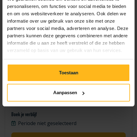
7
8
9
10
11
12
13
personaliseren, om functies voor social media te bieden
en om ons websiteverkeer te analyseren. Ook delen we
14
15
16
17
18
19
20
informatie over uw gebruik van onze site met onze
partners voor social media, adverteren en analyse. Deze
24
25
26
27
21
22
23
partners kunnen deze gegevens combineren met andere
informatie die u aan ze heeft verstrekt of die ze hebben
28
29
30
verzameld op basis van uw gebruik van hun services.
Toestaan
Aanpassen
Valk 1500
Boek je verblijf
Periode niet geselecteerd