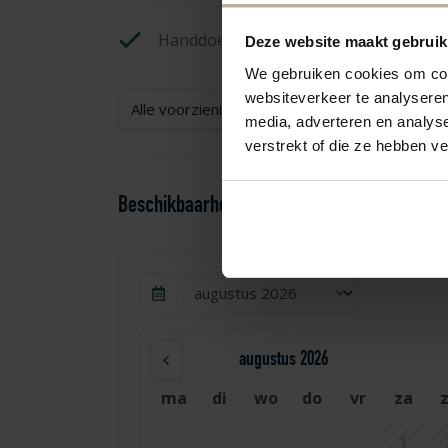
Handdoeken exclusief
Deze website maakt gebruik
We gebruiken cookies om cont
websiteverkeer te analyseren
Alle voorzieningen weergeven
media, adverteren en analys
verstrekt of die ze hebben v
Beschikbaarheid en prijzen
augustus 2026
ma
di
wo
do
vr
za
1