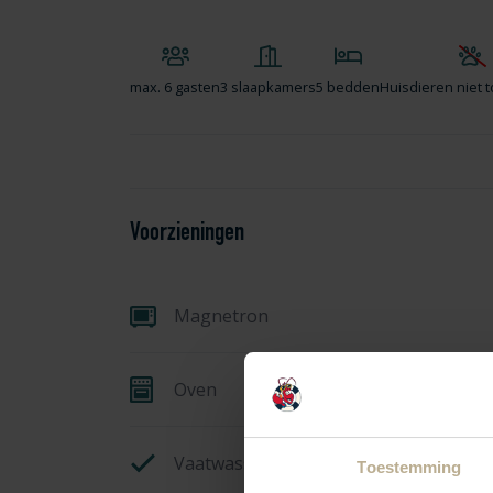
max.
6 gasten
3 slaapkamers
5 bedden
Huisdieren niet 
Voorzieningen
Magnetron
Oven
Vaatwasser
Toestemming