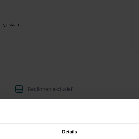
toegestaan
Bedlinnen exclusief
Barbecue
Overdekte veranda
Details