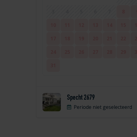
3
4
5
6
7
8
10
11
12
13
14
15
17
18
19
20
21
22
24
25
26
27
28
29
31
Specht 2679
Periode niet geselecteerd