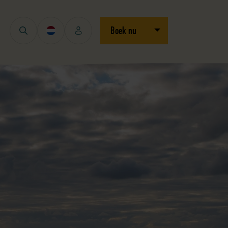
Open/sluit dropdown
Boek nu