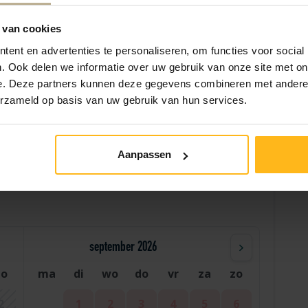
Tuinhuisje
 van cookies
ent en advertenties te personaliseren, om functies voor social
. Ook delen we informatie over uw gebruik van onze site met on
e. Deze partners kunnen deze gegevens combineren met andere i
erzameld op basis van uw gebruik van hun services.
Help
Aanpassen
september 2026
zo
ma
di
wo
do
vr
za
zo
2
1
2
3
4
5
6