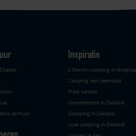
uur
Inspiratie
 Chalets
5 Sterren camping in Nederla
s
Camping met zwembad
tenten
Privé sanitair
low
Overwinteren in Zeeland
liere verhuur
Glamping in Zeeland
Luxe camping in Zeeland
peren
Concert at Sea