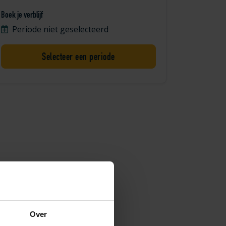
Boek je verblijf
Periode niet geselecteerd
Selecteer een periode
Over