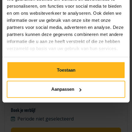
7
8
9
10
11
12
13
personaliseren, om functies voor social media te bieden
en om ons websiteverkeer te analyseren. Ook delen we
14
15
16
17
18
19
20
informatie over uw gebruik van onze site met onze
partners voor social media, adverteren en analyse. Deze
21
22
23
24
25
26
27
partners kunnen deze gegevens combineren met andere
informatie die u aan ze heeft verstrekt of die ze hebben
28
29
30
verzameld op basis van uw gebruik van hun services.
Toestaan
Aanpassen
Specht 2662
Boek je verblijf
Periode niet geselecteerd