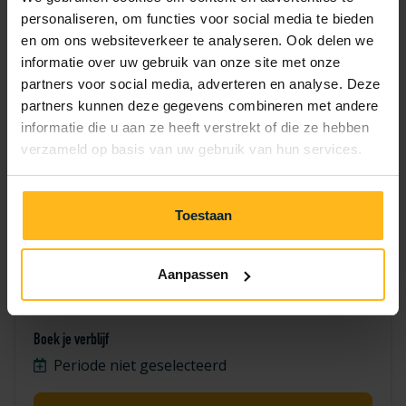
7
8
9
10
11
12
13
personaliseren, om functies voor social media te bieden
en om ons websiteverkeer te analyseren. Ook delen we
14
15
16
17
18
19
20
informatie over uw gebruik van onze site met onze
partners voor social media, adverteren en analyse. Deze
21
22
23
24
25
26
27
partners kunnen deze gegevens combineren met andere
informatie die u aan ze heeft verstrekt of die ze hebben
28
29
30
verzameld op basis van uw gebruik van hun services.
Toestaan
Aanpassen
Merel 63
Boek je verblijf
Periode niet geselecteerd