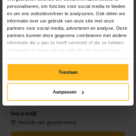
7
8
9
10
11
12
13
personaliseren, om functies voor social media te bieden
en om ons websiteverkeer te analyseren. Ook delen we
14
15
16
17
18
19
20
informatie over uw gebruik van onze site met onze
partners voor social media, adverteren en analyse. Deze
21
22
23
24
25
26
27
partners kunnen deze gegevens combineren met andere
informatie die u aan ze heeft verstrekt of die ze hebben
28
29
30
verzameld op basis van uw gebruik van hun services.
Toestaan
Aanpassen
Merel 5
Boek je verblijf
Periode niet geselecteerd