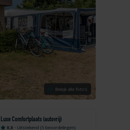
Bekijk alle foto's
Luxe Comfortplaats (autovrij)
8,8
•
Uitstekend
(
5 beoordelingen
)