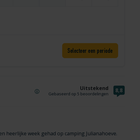
Selecteer een periode
Uitstekend
8,8
Gebaseerd op
5 beoordelingen
en heerlijke week gehad op camping Julianahoeve.