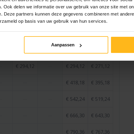
. Ook delen we informatie over uw gebruik van onze site met on
e. Deze partners kunnen deze gegevens combineren met andere i
erzameld op basis van uw gebruik van hun services.
Volgende
Aanpassen
 aug.
do 27 aug.
vr 28 aug.
za 29 aug.
zo 30 aug.
€ 294,12
€ 294,12
€ 271,12
—
—
€ 418,18
€ 395,18
—
—
—
€ 542,24
€ 519,24
—
—
—
€ 666,30
€ 643,30
—
—
—
€ 790,36
€ 767,36
—
—
—