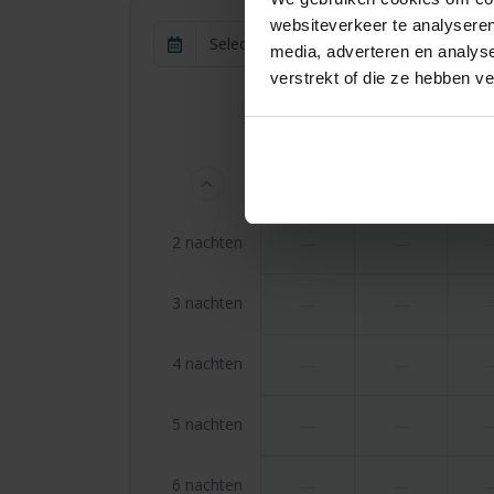
websiteverkeer te analyseren
1 gast
Selecteer periode
media, adverteren en analys
verstrekt of die ze hebben v
Vorige
ma 24 aug.
di 25 aug.
wo 26
2 nachten
—
—
3 nachten
—
—
4 nachten
—
—
5 nachten
—
—
6 nachten
—
—