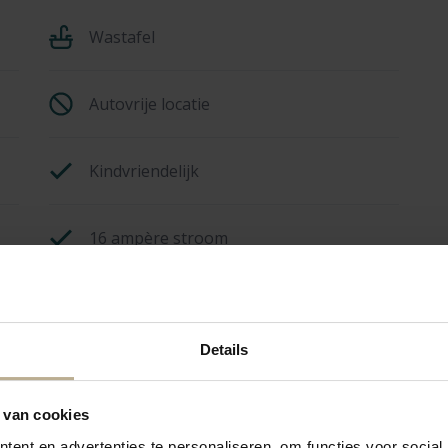
Wastafel
Autovrije locatie
Kindvriendelijk
16 ampère stroom
Details
 van cookies
ent en advertenties te personaliseren, om functies voor social