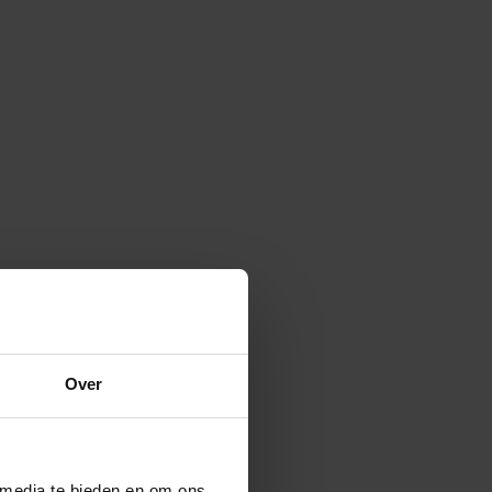
Over
 media te bieden en om ons