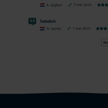
A. Spijkers
5 mei 2024
9,0
Fantastisch
N. Gerrits
1 mei 2024
Mee