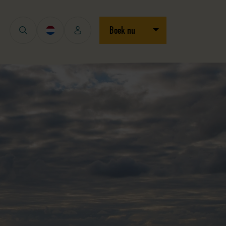
Open/sluit dropdown
Boek nu