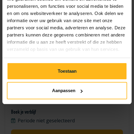
11
12
13
7
8
9
10
personaliseren, om functies voor social media te bieden
en om ons websiteverkeer te analyseren. Ook delen we
14
15
16
17
18
19
20
informatie over uw gebruik van onze site met onze
partners voor social media, adverteren en analyse. Deze
24
25
26
27
21
22
23
partners kunnen deze gegevens combineren met andere
informatie die u aan ze heeft verstrekt of die ze hebben
28
29
30
verzameld op basis van uw gebruik van hun services.
Toestaan
Aanpassen
Fazant 641
Boek je verblijf
Periode niet geselecteerd