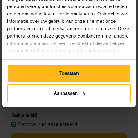
7
8
9
10
11
12
13
personaliseren, om functies voor social media te bieden
en om ons websiteverkeer te analyseren. Ook delen we
14
15
16
17
18
19
20
informatie over uw gebruik van onze site met onze
partners voor social media, adverteren en analyse. Deze
21
22
23
24
25
26
27
partners kunnen deze gegevens combineren met andere
informatie die u aan ze heeft verstrekt of die ze hebben
28
29
30
verzameld op basis van uw gebruik van hun services.
Toestaan
Aanpassen
Fazant 489
Boek je verblijf
Periode niet geselecteerd