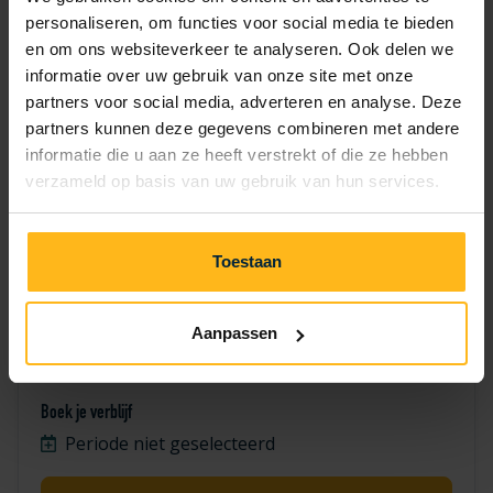
7
8
9
10
11
12
13
personaliseren, om functies voor social media te bieden
en om ons websiteverkeer te analyseren. Ook delen we
14
15
16
17
18
19
20
informatie over uw gebruik van onze site met onze
partners voor social media, adverteren en analyse. Deze
21
22
23
24
25
26
27
partners kunnen deze gegevens combineren met andere
informatie die u aan ze heeft verstrekt of die ze hebben
30
28
29
verzameld op basis van uw gebruik van hun services.
Toestaan
Aanpassen
Duif 272
Boek je verblijf
Periode niet geselecteerd