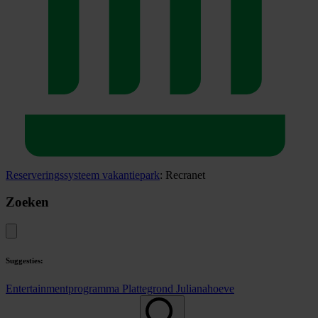
Reserveringssysteem vakantiepark
: Recranet
Zoeken
Suggesties:
Entertainmentprogramma
Plattegrond Julianahoeve