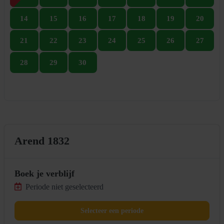
14
15
16
17
18
19
20
21
22
23
24
25
26
27
28
29
30
Arend 1832
Boek je verblijf
Periode niet geselecteerd
Selecteer een periode