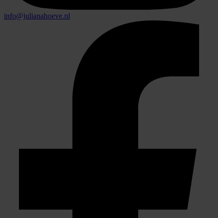
info@julianahoeve.nl