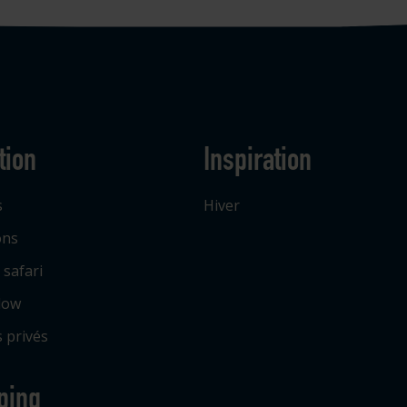
tion
Inspiration
s
Hiver
ons
 safari
low
 privés
ping