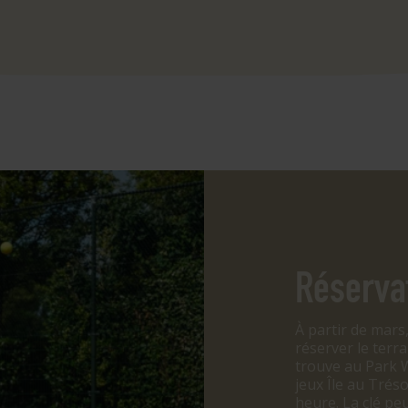
Réservat
À partir de mars
réserver le terra
trouve au Park W
jeux Île au Trés
heure. La clé peu