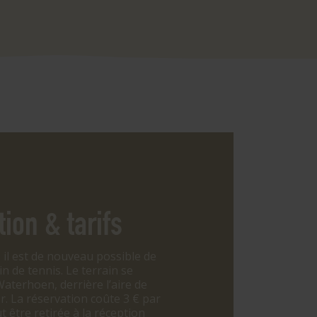
ion & tarifs
, il est de nouveau possible de
in de tennis. Le terrain se
aterhoen, derrière l’aire de
or. La réservation coûte 3 € par
t être retirée à la réception