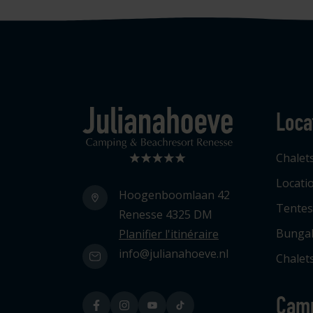
Loca
Logo Julianahoeve
Chalet
Locati
Hoogenboomlaan 42
Tentes
Renesse 4325 DM
Bunga
Planifier l'itinéraire
info@julianahoeve.nl
Chalets
Cam