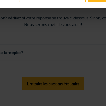
AQ sur terrain de tenn
on? Vérifiez si votre réponse se trouve ci-dessous. Sinon, co
Nous serons ravis de vous aider!
s à la réception?
Lire toutes les questions fréquentes