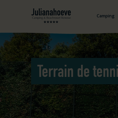
Aller au contenu
Logo Julianahoeve
Camping
Terrain de tenn