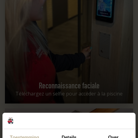
Reconnaissance faciale
Téléchargez un selfie pour accéder à la piscine
Juultjes Piscine
Toestemming
Details
Over