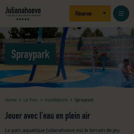
Aller au contenu
Logo Julianahoeve
Ouvrir/fermer le
Réserver
Spraypark
Home
Le Parc
Installations
Spraypark
Jouer avec l'eau en plein air
Le parc aquatique Julianahoeve est le terrain de jeu