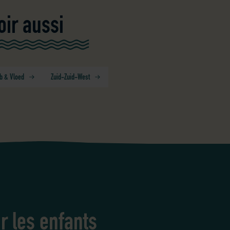
oir aussi
b & Vloed
Zuid-Zuid-West
r les enfants