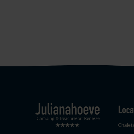
Loca
Logo Julianahoeve
Chalet