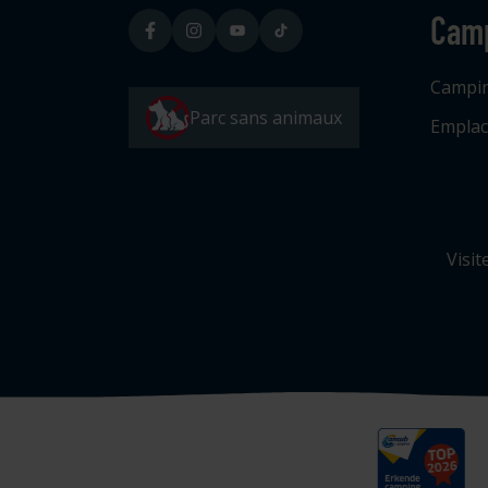
Cam
Campi
Parc sans animaux
Emplac
Visit