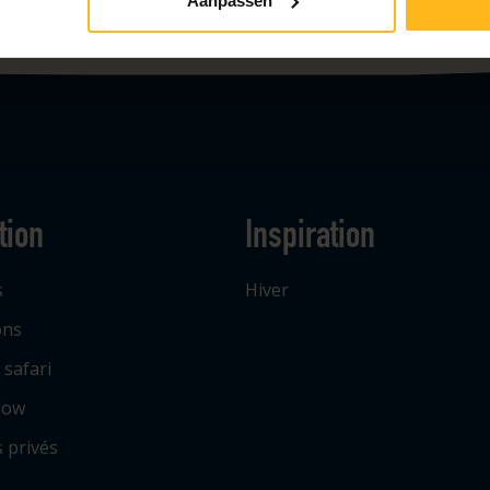
Aanpassen
tion
Inspiration
s
Hiver
ons
 safari
low
 privés