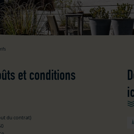
rifs
ûts et conditions
D
i
but du contrat)
À
50