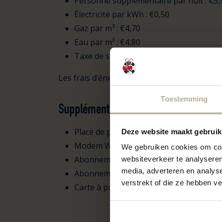
Personne supplémentaire par nuit : €5,
Électricité par kWh : €0,50
Gaz par m³ : €4,70
Eau par m³ : €4,80
Taxe de séjour 2026: €379,04
Les frais d’énergie sont facturés en novem
Toestemming
Suppléments
Place de parking supplémentaire (selon 
Deze website maakt gebruik
Modem Wi-Fi personnel : €140,00
We gebruiken cookies om cont
Abonnement Wi-Fi annuel : €160,00
websiteverkeer te analyseren
media, adverteren en analys
Abonnement Delta TV : €55,00
verstrekt of die ze hebben v
Carte à puce Delta : €60,00