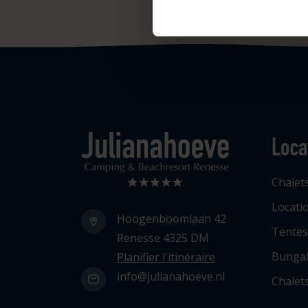
Loca
Logo Julianahoeve
Chalet
Locati
Hoogenboomlaan 42
Tentes
Renesse 4325 DM
Bunga
Planifier l'itinéraire
info@julianahoeve.nl
Chalets