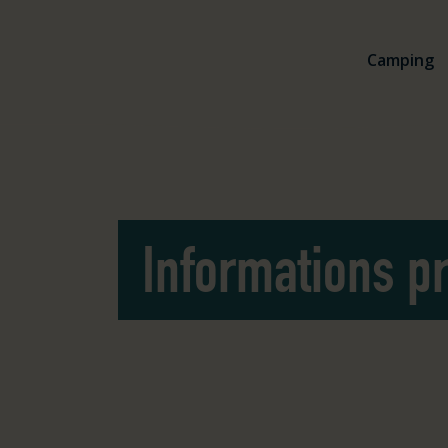
Aller au contenu
Logo Julianahoeve
Camping
Informations p