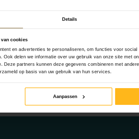
eur (DAE) est disponible à la réception.
Details
 van cookies
ent en advertenties te personaliseren, om functies voor social
Duiveland
. Ook delen we informatie over uw gebruik van onze site met on
e. Deze partners kunnen deze gegevens combineren met andere i
erzameld op basis van uw gebruik van hun services.
Aanpassen