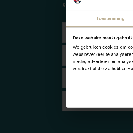
gérant de service. Un défibrillat
Toestemming
Cabinet médical Renesse
Deze website maakt gebruik
We gebruiken cookies om cont
Permanence médicale Schouwen 
websiteverkeer te analyseren
media, adverteren en analys
verstrekt of die ze hebben v
Dentiste
Police de Zélande