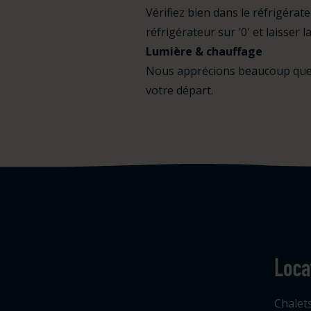
Vérifiez bien dans le réfrigérat
réfrigérateur sur '0' et laisser 
Lumière & chauffage
Nous apprécions beaucoup que v
votre départ.
Loca
Logo Julianahoeve
Chalet