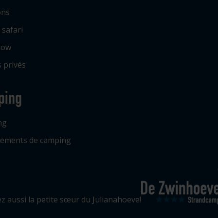
ons
 safari
low
 privés
ping
ng
ements de camping
ez aussi la petite sœur du Julianahoeve!