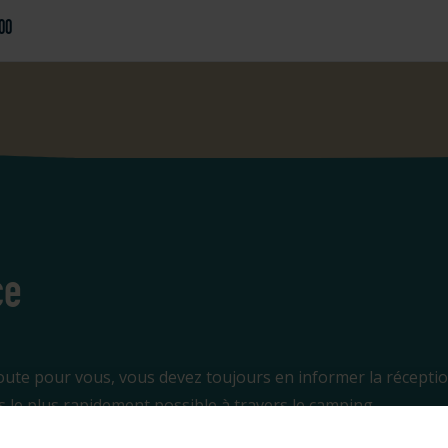
00
ce
oute pour vous, vous devez toujours en informer la réception.
s le plus rapidement possible à travers le camping.
 via l'interphone à la barrière (entrée principale). Celui-ci 