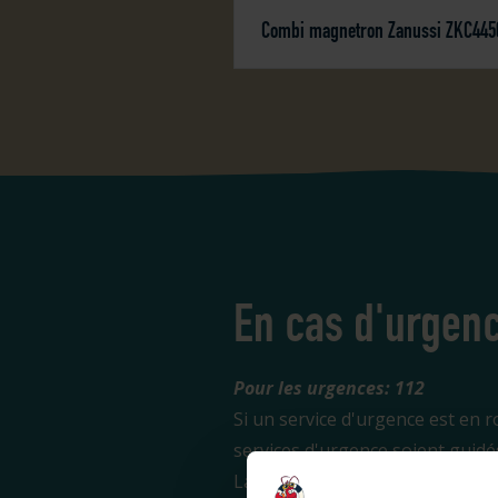
Combi magnetron Zanussi ZKC445
En cas d'urgen
Pour les urgences: 112
Si un service d'urgence est en r
services d'urgence soient guidé
La réception est fermée? Appelez