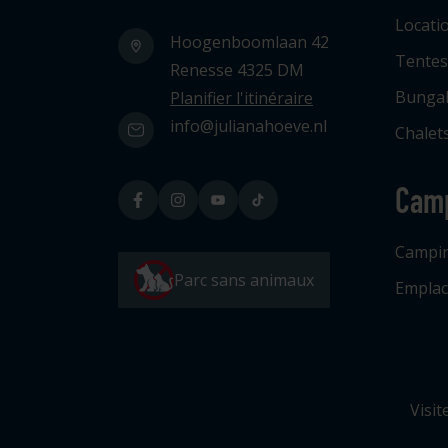
Locati
Hoogenboomlaan 42
Tentes
Renesse 4325 DM
Bunga
Planifier l'itinéraire
info@julianahoeve.nl
Chalets
Cam
Campi
Parc sans animaux
Emplac
Visit