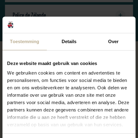
Police de Zélande
Toestemming
Details
Over
Départ
Deze website maakt gebruik van cookies
We gebruiken cookies om content en advertenties te
Nous vous demandons aimablement de laisser le chalet
personaliseren, om functies voor social media te bieden
en om ons websiteverkeer te analyseren. Ook delen we
propre (balayé) et de vider toutes les poubelles. Vous
informatie over uw gebruik van onze site met onze
pouvez déposer les déchets au centre de tri.
partners voor social media, adverteren en analyse. Deze
Packs de serviettes et draps
partners kunnen deze gegevens combineren met andere
Si vous avez loué des serviettes et/ou des draps,
informatie die u aan ze heeft verstrekt of die ze hebben
pourriez-vous défaire les lits au moment du départ et
verzameld op basis van uw gebruik van hun services.
rassembler le tout dans la salle de bain? Si le linge de lit