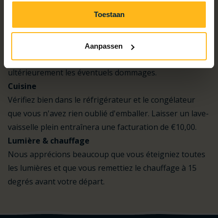
n'est pas défait après le départ, €10,00 seront facturés.
Toestaan
Quelque chose de cassé?
Avez-vous remarqué un défaut ou quelque chose qui
n'est plus tout à fait en ordre, merci de le signaler à la
Aanpassen
réception. Nous nous réservons le droit de facturer
ultérieurement les éventuels dommages.
Cuisine
Vérifiez bien dans le réfrigérateur et le congélateur
que vous n'avez rien oublié d'emballer. Laisser un lave-
vaisselle plein entraînera une facturation de €10,00.
Lumière & chauffage
Nous apprécions beaucoup que vous éteigniez toutes
les lumières et que vous remettiez le chauffage à 15
degrés avant votre départ.