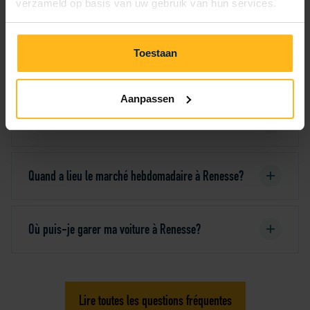
verzameld op basis van uw gebruik van hun services.
Vous avez une question? Vérifiez si votre réponse se
trouve ci-dessous. Sinon, contactez la réception.
Toestaan
Nous serons ravis de vous aider!
Aanpassen
Quelle est la distance jusqu’au centre de Renesse?
Quand a lieu le marché hebdomadaire à Renesse?
Où puis-je garer ma voiture à Renesse?
Lire toutes les questions fréquentes