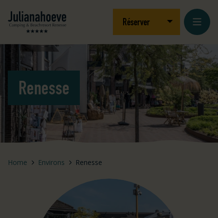
Aller au contenu
Logo Julianahoeve
Ouvrir/fermer le
Réserver
Renesse
Home
Environs
Renesse