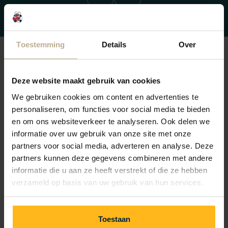
Précédent
Suivant
Toestemming
Details
Over
FAQ sur attractions dans les
Deze website maakt gebruik van cookies
environs
We gebruiken cookies om content en advertenties te
personaliseren, om functies voor social media te bieden
en om ons websiteverkeer te analyseren. Ook delen we
Vous avez une question? Vérifiez si votre réponse se
informatie over uw gebruik van onze site met onze
trouve ci-dessous. Sinon, contactez la réception.
partners voor social media, adverteren en analyse. Deze
Nous serons ravis de vous aider!
partners kunnen deze gegevens combineren met andere
informatie die u aan ze heeft verstrekt of die ze hebben
verzameld op basis van uw gebruik van hun services.
Quelles activités sont disponibles dans les environs?
Toestaan