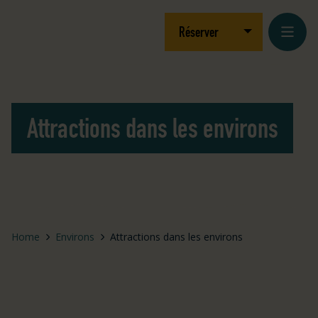
Aller au contenu
Logo Julianahoeve
Ouvrir/fermer le
Réserver
Attractions dans les environs
Home
Environs
Attractions dans les environs