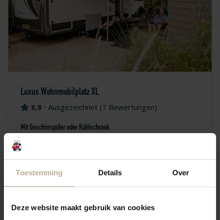
Luxus Wohnmobilplatz XL
8,8
•
Ausgezeichnet
(
7 Bewertungen
)
Mit Geschirrspüler oder Kühlschrank
Erleben Sie luxuriöses Camping mit privatem Sanitär,
in den Dünen oder mitten im Campingplatz.
Toestemming
Details
Over
6
Deze website maakt gebruik van cookies
294,12 €
ab
Preisübersicht