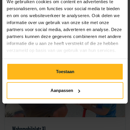
We gebruiken cookies om content en advertenties te
inkl. Gebühren
personaliseren, om functies voor social media te bieden
25.08.26
27.08.26
en om ons websiteverkeer te analyseren. Ook delen we
Hier buchen
informatie over uw gebruik van onze site met onze
partners voor social media, adverteren en analyse. Deze
partners kunnen deze gegevens combineren met andere
informatie die u aan ze heeft verstrekt of die ze hebben
verzameld op basis van uw gebruik van hun services.
Toestaan
Aanpassen
Wohnmobilplatz XL