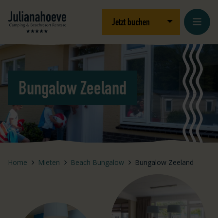
Zum Inhalt springen
Logo Julianahoeve
Dropdown öffnen
Jetzt buchen
Bungalow Zeeland
Home
Mieten
Beach Bungalow
Bungalow Zeeland