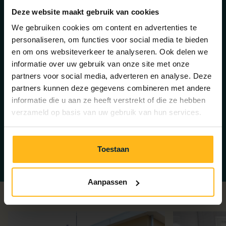
drei gemütlichen Schlafzimmern: einem Zimmer mit
Deze website maakt gebruik van cookies
Doppelbett, einem Zimmer mit zwei Einzelbetten und
We gebruiken cookies om content en advertenties te
einem Zimmer mit praktischem Etagenbett. Ein
personaliseren, om functies voor social media te bieden
Babybett und ein praktischer Bollerwagen stehen im
en om ons websiteverkeer te analyseren. Ook delen we
Abstellraum für Sie bereit.
informatie over uw gebruik van onze site met onze
partners voor social media, adverteren en analyse. Deze
Draußen erwartet Sie ein großzügiger Garten mit
partners kunnen deze gegevens combineren met andere
luxuriöser Lounge-Ecke und Picknicktisch. Hier können
informatie die u aan ze heeft verstrekt of die ze hebben
Sie nach einem Strandtag in Zeeland entspannt
verzameld op basis van uw gebruik van hun services.
zusammensitzen. Kurz gesagt: Dieses Ferienhaus
bietet alles, was Sie für eine erholsame und
unbeschwerte Zeit benötigen!
Toestaan
Aanpassen