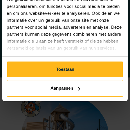
dem Programm! Ab 18:30 Uhr legen die DJs von
personaliseren, om functies voor social media te bieden
Geluksvogels coole Musik auf, während ihr den
en om ons websiteverkeer te analyseren. Ook delen we
Sonnenuntergang und ein leckeres Getränk genießt.
informatie over uw gebruik van onze site met onze
Und das alles mit den Füßen im Sand! Wir freuen uns
partners voor social media, adverteren en analyse. Deze
darauf, euch an den unten aufgeführten Terminen am
partners kunnen deze gegevens combineren met andere
informatie die u aan ze heeft verstrekt of die ze hebben
Strand beim Strandpavillon Zuid-Zuid-West zu sehen.
verzameld op basis van uw gebruik van hun services.
Samstag, 8. August 2026
Samstag, 15. August 2026
Toestaan
Aanpassen