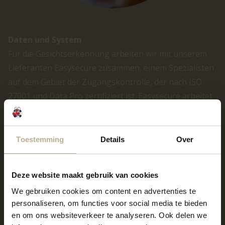
Daten und System
Für die Gesichtserkennung arbeiten wir mit unserem
Lieferanten Easysecure zusammen, einem Spezialisten
auf dem Gebiet der Zugangskontrolle, der nach ISO
27001 und Data Pro zertifiziert ist. Easysecure arbeitet
mit der Software von IdentySoft, die in den
Rechenzentren von Cyso gehostet wird. Cyso ist
sowohl nach ISO 20000, ISO 27001 als auch NEN 7510
Toestemming
Details
Over
zertifiziert. Die IdentySoft-Server sind auf drei
geografisch getrennte Tier-4-Rechenzentren in den
Deze website maakt gebruik van cookies
Niederlanden verteilt.
Mehr über Datenschutz und
We gebruiken cookies om content en advertenties te
Sicherheit.
personaliseren, om functies voor social media te bieden
Wenn Sie die Gesichtserkennung nicht nutzen
en om ons websiteverkeer te analyseren. Ook delen we
möchten, melden Sie sich bitte an der Rezeption!