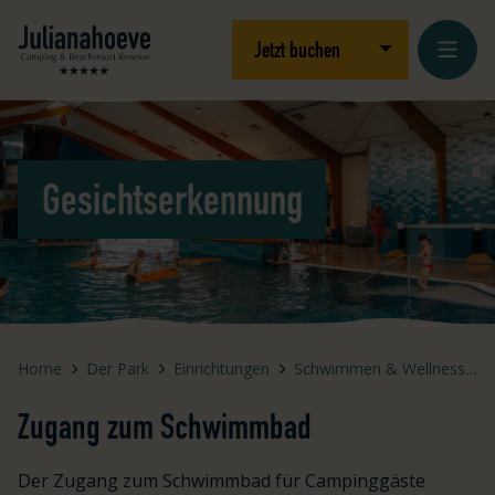
Zum Inhalt springen
Logo Julianahoeve
Dropdown öffnen
Jetzt buchen
Gesichtserkennung
Home
Der Park
Einrichtungen
Schwimmen & Wellness
Zugang zum Schwimmbad
Der Zugang zum Schwimmbad für Campinggäste