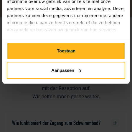
informatie over uw gebruik van onze site met onze
partners voor social media, adverteren en analyse. Deze
partners kunnen deze gegevens combineren met andere
informatie die u aan ze heeft verstrekt of die ze hebben
verzameld op basis van uw gebruik van hun services.
Häufig gestellte Fragen zum
Toestaan
Gesichtserkennung
Aanpassen
Haben Sie eine Frage? Schau dann nach, ob Ihre
Antwort unten zu finden ist. Falls nicht, nimm Kontakt
mit der Rezeption auf.
Wir helfen Ihnen gerne weiter.
Wie funktioniert der Zugang zum Schwimmbad?