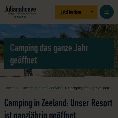
Zum Inhalt springen
Logo Julianahoeve
Dropdown öffnen
Jetzt buchen
Camping das ganze Jahr
geöffnet
Home
Campingplatz in Zeeland
Camping das ganze Jahr geöffnet
Camping in Zeeland: Unser Resort
ist ganzjährig geöffnet