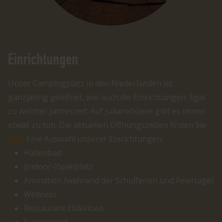
Einrichtungen
Unser Campingplatz in den Niederlanden ist
ganzjährig geöffnet, wie auch die Einrichtungen. Egal
zu welcher Jahreszeit: Auf Julianahoeve gibt es immer
etwas zu tun. Die aktuellen Öffnungszeiten finden Sie
hier
. Eine Auswahl unserer Einrichtungen:
Hallenbad
(Indoor-)Spielplatz
Animation (während der Schulferien und Feiertage)
Wellness
Restaurant Eb&Vloed