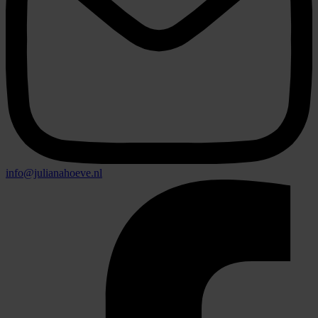
info@julianahoeve.nl