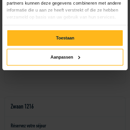
partners kunnen deze gegevens combineren met andere
1
2
3
4
5
6
informatie die u aan ze heeft verstrekt of die ze hebben
verzameld op basis van uw gebruik van hun services.
7
8
9
10
11
12
13
14
15
16
17
18
19
20
Toestaan
21
22
23
24
25
26
27
Aanpassen
28
29
30
Zwaan 1216
Réservez votre séjour