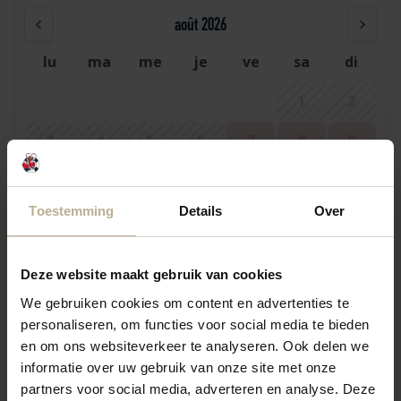
août 2026
lu
ma
me
je
ve
sa
di
1
2
3
4
5
6
7
8
9
10
11
12
13
14
15
16
Toestemming
Details
Over
17
18
19
20
21
22
23
24
25
26
27
28
29
30
Deze website maakt gebruik van cookies
31
We gebruiken cookies om content en advertenties te
personaliseren, om functies voor social media te bieden
en om ons websiteverkeer te analyseren. Ook delen we
septembre 2026
informatie over uw gebruik van onze site met onze
partners voor social media, adverteren en analyse. Deze
lu
ma
me
je
ve
sa
di