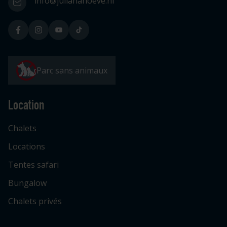
info@julianahoeve.nl
Parc sans animaux
Location
Chalets
Locations
Tentes safari
Bungalow
Chalets privés