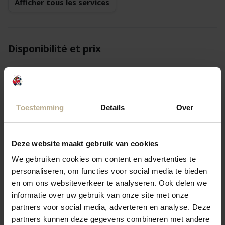
Afficher tous les services
Disponibilité et prix
Continuer
1 hôte
Toestemming
Details
Over
Retourner
Suivant(e)
Deze website maakt gebruik van cookies
We gebruiken cookies om content en advertenties te
lun. 24 août
mar. 25 août
mer. 26 août
personaliseren, om functies voor social media te bieden
en om ons websiteverkeer te analyseren. Ook delen we
1 150,18 €
1 150,18 €
1 150,18 €
3 nuits
informatie over uw gebruik van onze site met onze
partners voor social media, adverteren en analyse. Deze
1 500,24 €
1 500,24 €
1 500,24 €
4 nuits
partners kunnen deze gegevens combineren met andere