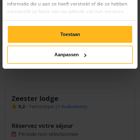
informatie die u aan ze heeft verstrekt of die ze hebben
verzameld op basis van uw gebruik van hun services.
1 850,30 €
1 850,30 €
1 850,30 €
5 nuits
2 200,36 €
2 200,36 €
6 nuits
—
Toestaan
2 550,42 €
7 nuits
—
—
Aanpassen
Zeester lodge
9,2
•
Fantastique
(
7 évaluations
)
Réservez votre séjour
Période non sélectionnée