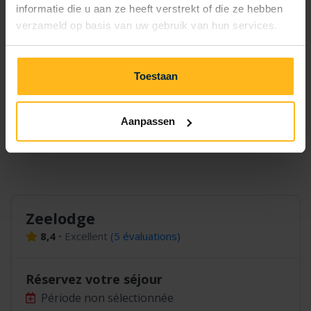
informatie die u aan ze heeft verstrekt of die ze hebben
verzameld op basis van uw gebruik van hun services.
1 414,24 €
4 nuits
—
—
5 nuits
—
—
—
Toestaan
6 nuits
—
—
—
Aanpassen
Zeelodge
8,4
•
Excellent
(
5 évaluations
)
Réservez votre séjour
Période non sélectionnée