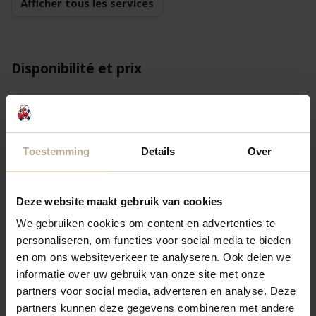
Afficher tous les services
Disponibilité et prix
Continuer
1 hôte
Toestemming
Details
Over
Retourner
Suivant(e)
Deze website maakt gebruik van cookies
We gebruiken cookies om content en advertenties te
lun. 31 août
mar. 1 sept.
mer. 2 sept.
personaliseren, om functies voor social media te bieden
en om ons websiteverkeer te analyseren. Ook delen we
772,12 €
772,12 €
772,12 €
2 nuits
informatie over uw gebruik van onze site met onze
partners voor social media, adverteren en analyse. Deze
1 093,18 €
1 093,18 €
3 nuits
—
partners kunnen deze gegevens combineren met andere