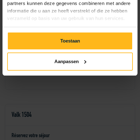
partners kunnen deze gegevens combineren met andere
2
3
4
5
6
1
informatie die u aan ze heeft verstrekt of die ze hebben
verzameld op basis van uw gebruik van hun services.
7
8
9
10
11
12
13
14
15
16
17
18
19
20
Toestaan
21
22
23
24
25
26
27
Aanpassen
28
29
30
Valk 1504
Réservez votre séjour