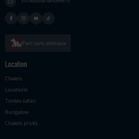
info@julianahoeve.nl
Parc sans animaux
Location
Chalets
Locations
Tentes safari
Bungalow
Chalets privés