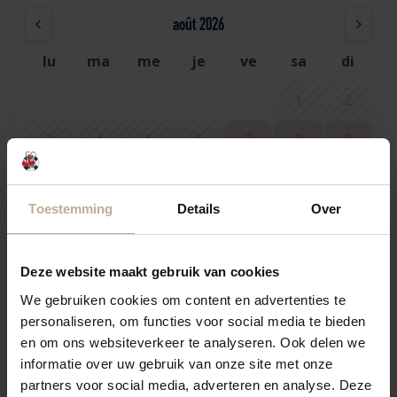
août 2026
lu
ma
me
je
ve
sa
di
1
2
3
4
5
6
7
8
9
10
11
12
13
14
15
16
Toestemming
Details
Over
17
18
19
20
21
22
23
24
25
26
27
29
30
28
Deze website maakt gebruik van cookies
31
We gebruiken cookies om content en advertenties te
personaliseren, om functies voor social media te bieden
en om ons websiteverkeer te analyseren. Ook delen we
septembre 2026
informatie over uw gebruik van onze site met onze
partners voor social media, adverteren en analyse. Deze
lu
ma
me
je
ve
sa
di