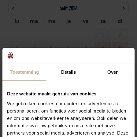
août 2026
lu
ma
me
je
ve
sa
di
1
2
3
4
5
6
7
8
9
10
11
12
13
14
15
16
Toestemming
Details
Over
17
18
19
20
21
22
23
24
25
26
27
28
29
30
Deze website maakt gebruik van cookies
31
We gebruiken cookies om content en advertenties te
personaliseren, om functies voor social media te bieden
en om ons websiteverkeer te analyseren. Ook delen we
septembre 2026
informatie over uw gebruik van onze site met onze
partners voor social media, adverteren en analyse. Deze
lu
ma
me
je
ve
sa
di