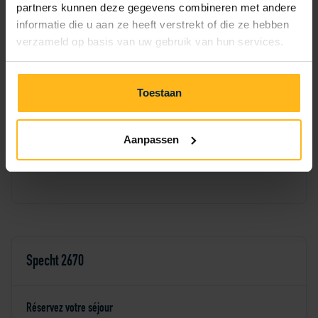
partners kunnen deze gegevens combineren met andere
1
2
3
4
5
6
informatie die u aan ze heeft verstrekt of die ze hebben
verzameld op basis van uw gebruik van hun services.
7
8
9
12
13
10
11
14
15
16
17
18
19
20
Toestaan
21
22
23
24
25
26
27
Aanpassen
28
29
30
Specht 2670
Réservez votre séjour