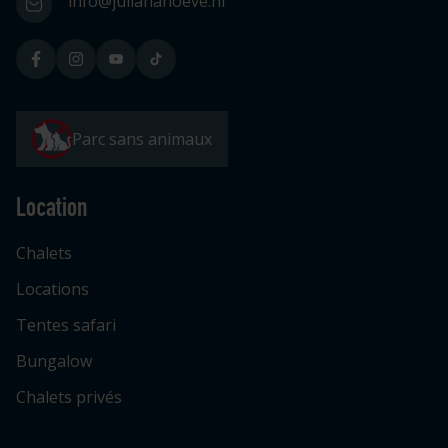
info@julianahoeve.nl
Parc sans animaux
Location
Chalets
Locations
Tentes safari
Bungalow
Chalets privés