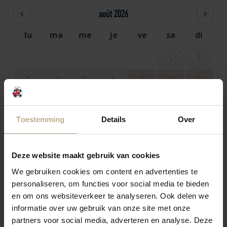
août 2026
lu
ma
me
je
ve
sa
di
1
2
3
4
5
6
7
8
9
10
11
12
13
14
15
16
Toestemming
Details
Over
17
18
19
20
21
22
23
24
25
26
27
29
28
30
Deze website maakt gebruik van cookies
31
We gebruiken cookies om content en advertenties te
personaliseren, om functies voor social media te bieden
en om ons websiteverkeer te analyseren. Ook delen we
septembre 2026
informatie over uw gebruik van onze site met onze
partners voor social media, adverteren en analyse. Deze
lu
ma
me
je
ve
sa
di