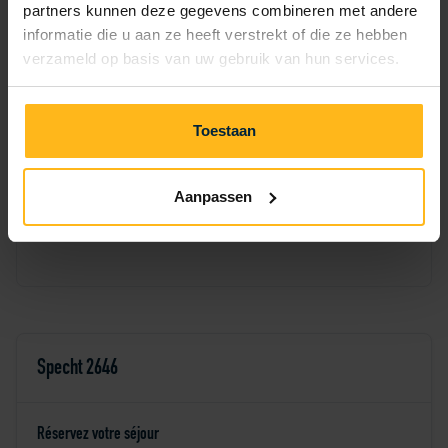
partners kunnen deze gegevens combineren met andere
2
3
4
5
6
1
informatie die u aan ze heeft verstrekt of die ze hebben
verzameld op basis van uw gebruik van hun services.
7
8
9
10
11
12
13
18
19
20
14
15
16
17
Toestaan
21
22
23
24
25
26
27
Aanpassen
28
29
30
Specht 2646
Réservez votre séjour