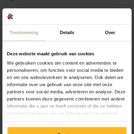
Retourner
Suivant(e)
Toestemming
Details
Over
lun. 24 août
mar. 25 août
mer. 26 août
1 nuit
—
—
—
Deze website maakt gebruik van cookies
We gebruiken cookies om content en advertenties te
2 nuits
—
—
—
personaliseren, om functies voor social media te bieden
en om ons websiteverkeer te analyseren. Ook delen we
informatie over uw gebruik van onze site met onze
3 nuits
—
—
—
partners voor social media, adverteren en analyse. Deze
partners kunnen deze gegevens combineren met andere
4 nuits
—
—
—
informatie die u aan ze heeft verstrekt of die ze hebben
verzameld op basis van uw gebruik van hun services.
5 nuits
—
—
—