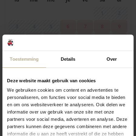
1
2
3
4
5
6
7
8
9
10
11
12
13
14
15
16
17
18
19
20
21
22
23
Toestemming
Details
Over
24
25
26
27
28
29
30
31
Deze website maakt gebruik van cookies
We gebruiken cookies om content en advertenties te
personaliseren, om functies voor social media te bieden
septembre 2026
en om ons websiteverkeer te analyseren. Ook delen we
lu
ma
me
je
ve
sa
di
informatie over uw gebruik van onze site met onze
partners voor social media, adverteren en analyse. Deze
1
2
3
4
5
6
partners kunnen deze gegevens combineren met andere
informatie die u aan ze heeft verstrekt of die ze hebben