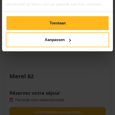
7
8
9
10
11
12
13
verzameld op basis van uw gebruik van hun services.
14
15
16
17
18
19
20
Toestaan
21
22
23
24
25
26
27
28
29
30
Aanpassen
Merel 62
Réservez votre séjour
Période non sélectionnée
Sélectionnez une période