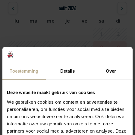
août 2026
lu
ma
me
je
ve
sa
di
1
2
3
4
5
6
7
8
9
10
11
12
13
14
15
16
Toestemming
Details
Over
17
18
19
20
21
22
23
24
25
26
27
29
28
30
Deze website maakt gebruik van cookies
31
We gebruiken cookies om content en advertenties te
personaliseren, om functies voor social media te bieden
en om ons websiteverkeer te analyseren. Ook delen we
septembre 2026
informatie over uw gebruik van onze site met onze
partners voor social media, adverteren en analyse. Deze
lu
ma
me
je
ve
sa
di