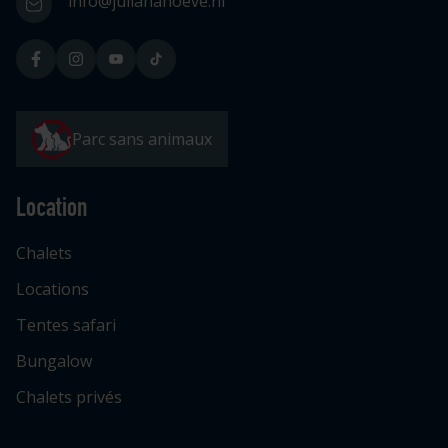
info@julianahoeve.nl
Parc sans animaux
Location
Chalets
Locations
Tentes safari
Bungalow
Chalets privés