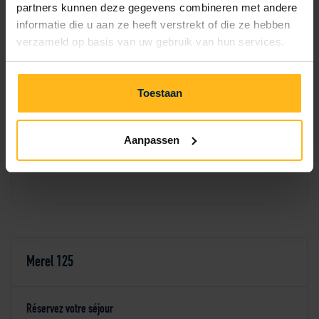
partners kunnen deze gegevens combineren met andere
2
3
4
5
6
1
informatie die u aan ze heeft verstrekt of die ze hebben
verzameld op basis van uw gebruik van hun services.
7
8
9
10
11
12
13
17
18
19
14
15
16
20
Toestaan
21
22
23
24
25
26
27
Aanpassen
28
29
30
Merel 125
Réservez votre séjour