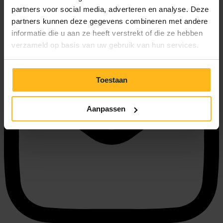
partners voor social media, adverteren en analyse. Deze
partners kunnen deze gegevens combineren met andere
Hoogenboomlaan 42
informatie die u aan ze heeft verstrekt of die ze hebben
Renesse 4325 DM
Planifier l'itinéraire
verzameld op basis van uw gebruik van hun services.
Toestaan
Aanpassen