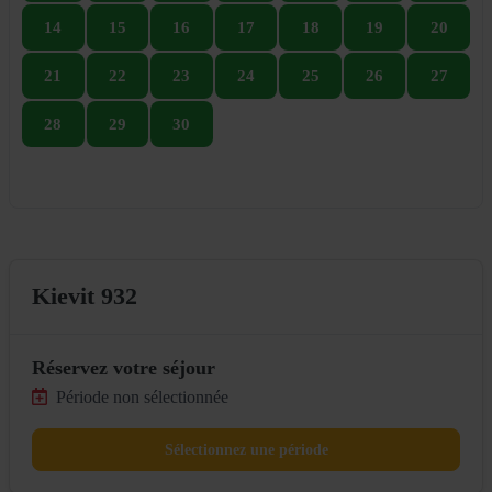
14
15
16
17
18
19
20
21
22
23
24
25
26
27
28
29
30
Kievit 932
Réservez votre séjour
Période non sélectionnée
Sélectionnez une période