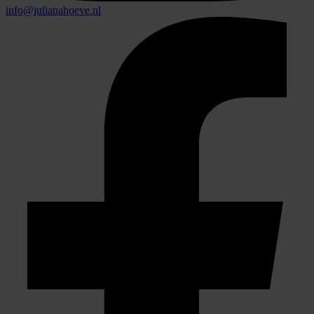
info@julianahoeve.nl