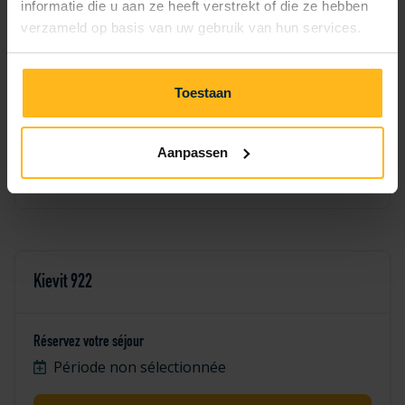
informatie die u aan ze heeft verstrekt of die ze hebben
7
8
9
10
11
12
13
verzameld op basis van uw gebruik van hun services.
14
15
16
17
18
19
20
Toestaan
21
22
23
24
25
26
27
28
29
30
Aanpassen
Kievit 922
Réservez votre séjour
Période non sélectionnée