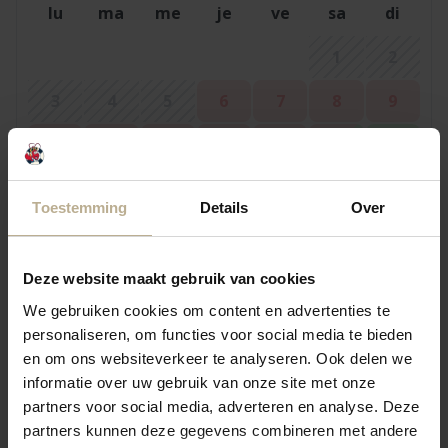
lu
ma
me
je
ve
sa
di
1
2
3
4
5
6
7
8
9
10
11
12
13
14
15
16
17
18
19
20
21
22
23
Toestemming
Details
Over
25
26
27
30
24
28
29
31
Deze website maakt gebruik van cookies
We gebruiken cookies om content en advertenties te
personaliseren, om functies voor social media te bieden
septembre 2026
en om ons websiteverkeer te analyseren. Ook delen we
lu
ma
me
je
ve
sa
di
informatie over uw gebruik van onze site met onze
partners voor social media, adverteren en analyse. Deze
1
2
3
4
5
6
partners kunnen deze gegevens combineren met andere