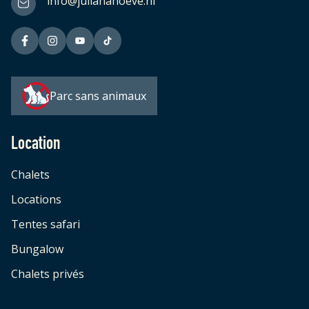
info@julianahoeve.nl
Parc sans animaux
Location
Chalets
Locations
Tentes safari
Bungalow
Chalets privés