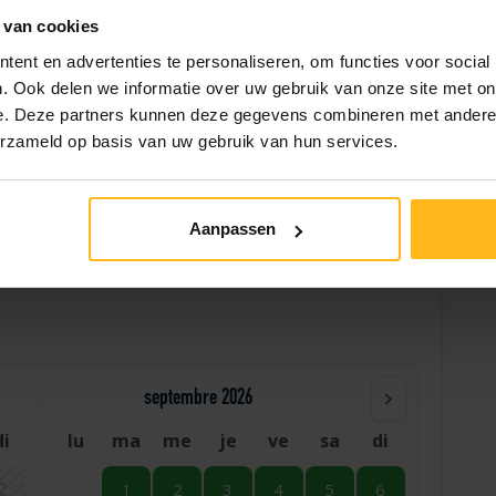
 van cookies
Facture des frais de nettoyage
ent en advertenties te personaliseren, om functies voor social
. Ook delen we informatie over uw gebruik van onze site met on
e. Deze partners kunnen deze gegevens combineren met andere i
erzameld op basis van uw gebruik van hun services.
Aide
Aanpassen
septembre 2026
di
lu
ma
me
je
ve
sa
di
2
1
2
3
4
5
6