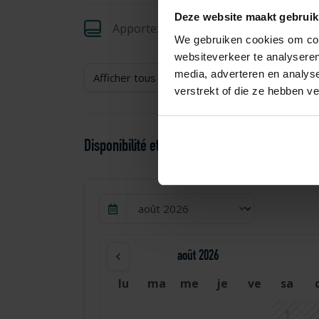
Deze website maakt gebruik
Apportez votre linge de lit
We gebruiken cookies om cont
websiteverkeer te analyseren
media, adverteren en analys
Afficher tous les services
verstrekt of die ze hebben v
Disponibilité et prix
août 2026
lu
ma
me
je
ve
sa
1