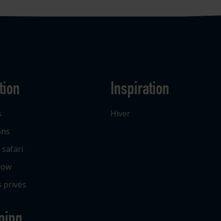
tion
Inspiration
s
Hiver
ons
 safari
low
 privés
ping