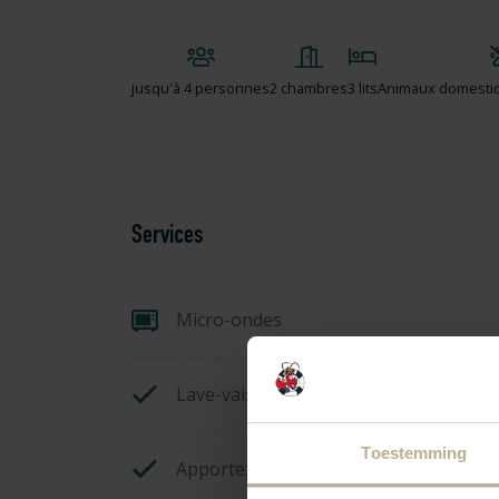
jusqu'à
4 personnes
2 chambres
3 lits
Animaux domestiq
Services
Micro-ondes
Lave-vaisselle
Toestemming
Apportez vos propres serviettes