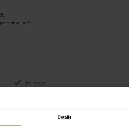
ues non autorisés
Barbecue
Animaux domestiques non autorisés
Details
Emplacement parking privé