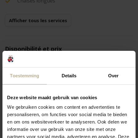
Chaises longues
Afficher tous les services
Disponibilité et prix
Continuer
Toestemming
Details
Over
1 hôte
Deze website maakt gebruik van cookies
Retourner
Suivant(e)
We gebruiken cookies om content en advertenties te
personaliseren, om functies voor social media te bieden
lun. 24 août
mar. 25 août
mer. 26 août
en om ons websiteverkeer te analyseren. Ook delen we
informatie over uw gebruik van onze site met onze
1 nuit
—
—
—
partners voor social media, adverteren en analyse. Deze