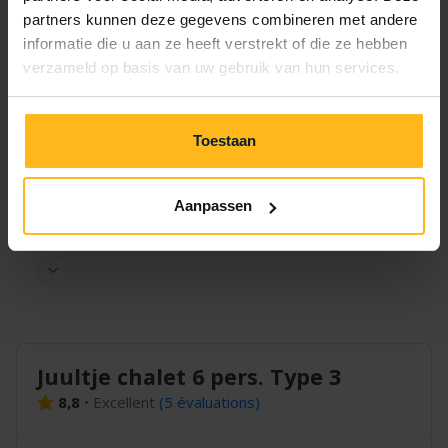
partners kunnen deze gegevens combineren met andere
informatie die u aan ze heeft verstrekt of die ze hebben
2 nuits
—
—
—
verzameld op basis van uw gebruik van hun services.
3 nuits
—
—
—
Toestaan
4 nuits
—
—
—
Aanpassen
5 nuits
—
—
—
Juultje chalet 6 pers. Type 3
8,8
•
Excellent
(
5 évaluations
)