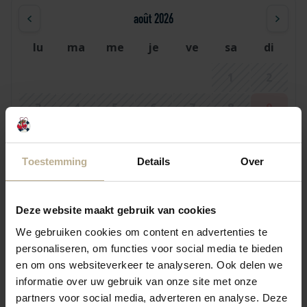
août 2026
lu
ma
me
je
ve
sa
di
1
2
3
4
5
6
7
8
9
10
11
12
13
14
15
16
Toestemming
Details
Over
17
18
19
20
21
22
23
24
25
26
27
28
29
30
Deze website maakt gebruik van cookies
31
We gebruiken cookies om content en advertenties te
personaliseren, om functies voor social media te bieden
en om ons websiteverkeer te analyseren. Ook delen we
septembre 2026
informatie over uw gebruik van onze site met onze
partners voor social media, adverteren en analyse. Deze
lu
ma
me
je
ve
sa
di