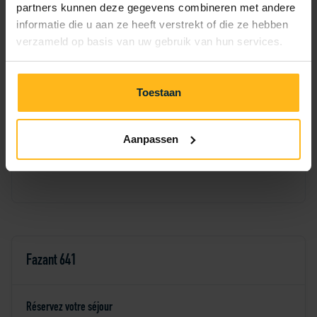
partners kunnen deze gegevens combineren met andere
1
2
3
4
5
6
informatie die u aan ze heeft verstrekt of die ze hebben
verzameld op basis van uw gebruik van hun services.
11
12
13
7
8
9
10
14
15
16
17
18
19
20
Toestaan
24
25
26
27
21
22
23
Aanpassen
28
29
30
Fazant 641
Réservez votre séjour