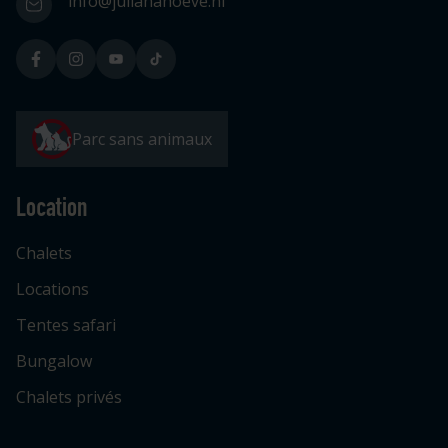
info@julianahoeve.nl
Parc sans animaux
Location
Chalets
Locations
Tentes safari
Bungalow
Chalets privés