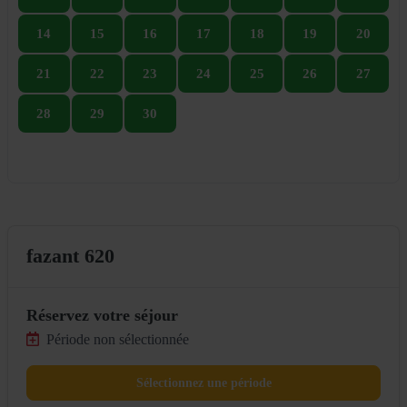
14
15
16
17
18
19
20
21
22
23
24
25
26
27
28
29
30
fazant 620
Réservez votre séjour
Période non sélectionnée
Sélectionnez une période