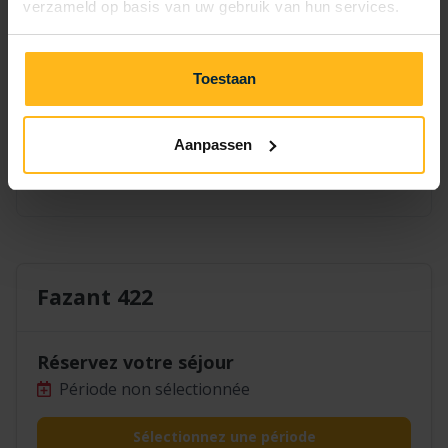
verzameld op basis van uw gebruik van hun services.
7
8
9
10
11
12
13
14
15
16
17
18
19
20
Toestaan
21
22
23
24
25
26
27
28
29
30
Aanpassen
Fazant 422
Réservez votre séjour
Période non sélectionnée
Sélectionnez une période