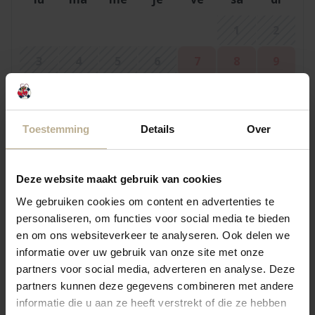
1
2
3
4
5
6
7
8
9
10
11
12
13
14
15
16
17
18
19
20
21
22
23
Toestemming
Details
Over
24
25
26
27
28
29
30
Deze website maakt gebruik van cookies
31
We gebruiken cookies om content en advertenties te
personaliseren, om functies voor social media te bieden
septembre 2026
en om ons websiteverkeer te analyseren. Ook delen we
informatie over uw gebruik van onze site met onze
lu
ma
me
je
ve
sa
di
partners voor social media, adverteren en analyse. Deze
partners kunnen deze gegevens combineren met andere
1
2
3
4
5
6
informatie die u aan ze heeft verstrekt of die ze hebben