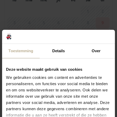
1
2
3
4
5
6
7
8
9
10
11
12
13
14
15
16
17
18
19
20
22
23
21
Toestemming
Details
Over
24
25
26
27
28
29
30
31
Deze website maakt gebruik van cookies
We gebruiken cookies om content en advertenties te
personaliseren, om functies voor social media te bieden
septembre 2026
en om ons websiteverkeer te analyseren. Ook delen we
lu
ma
me
je
ve
sa
di
informatie over uw gebruik van onze site met onze
partners voor social media, adverteren en analyse. Deze
1
2
3
4
5
6
partners kunnen deze gegevens combineren met andere
informatie die u aan ze heeft verstrekt of die ze hebben