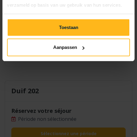
7
8
9
10
11
12
13
verzameld op basis van uw gebruik van hun services.
14
15
16
17
18
19
20
Toestaan
21
22
23
24
25
26
27
28
29
30
Aanpassen
Duif 202
Réservez votre séjour
Période non sélectionnée
Sélectionnez une période