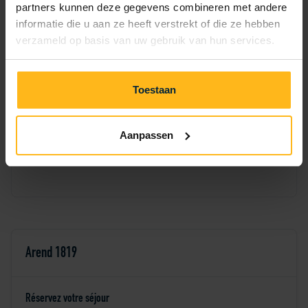
partners kunnen deze gegevens combineren met andere
4
5
6
1
2
3
informatie die u aan ze heeft verstrekt of die ze hebben
verzameld op basis van uw gebruik van hun services.
7
8
9
10
11
12
13
14
15
16
17
18
19
20
Toestaan
21
22
23
24
25
26
27
Aanpassen
28
29
30
Arend 1819
Réservez votre séjour