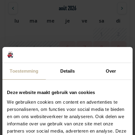
août 2026
lu
ma
me
je
ve
sa
di
1
2
3
4
5
6
7
8
9
10
11
12
13
14
15
16
Toestemming
Details
Over
17
18
19
20
21
22
23
24
25
26
27
28
29
30
Deze website maakt gebruik van cookies
31
We gebruiken cookies om content en advertenties te
personaliseren, om functies voor social media te bieden
en om ons websiteverkeer te analyseren. Ook delen we
septembre 2026
informatie over uw gebruik van onze site met onze
partners voor social media, adverteren en analyse. Deze
lu
ma
me
je
ve
sa
di