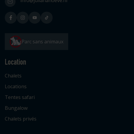
info@julianahoeve.nl
Parc sans animaux
Location
Chalets
Locations
Tentes safari
Bungalow
Chalets privés